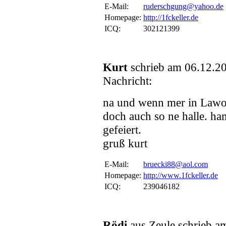
E-Mail:
ruderschgung@yahoo.de
Homepage:
http://1fckeller.de
ICQ:
302121399
Kurt
schrieb am 06.12.2
Nachricht:
na und wenn mer in Lawo f
doch auch so ne halle. h
gefeiert.
gruß kurt
E-Mail:
bruecki88@aol.com
Homepage:
http://www.1fckeller.de
ICQ:
239046182
Rödi
aus Zeule schrieb 