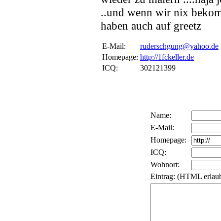
..und wenn wir nix bekom
haben auch auf greetz
E-Mail:
ruderschgung@yahoo.de
Homepage:
http://1fckeller.de
ICQ:
302121399
Name:
E-Mail:
Homepage:
ICQ:
Wohnort:
Eintrag: (HTML erlaub