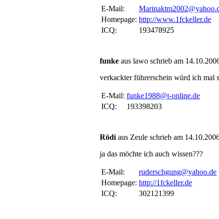
E-Mail:
Marinaktm2002@yahoo.
Homepage:
http://www.1fckeller.de
ICQ:
193478925
funke
aus lawo schrieb am 14.10.2006
verkackter führerschein würd ich mal 
E-Mail:
funke1988@t-online.de
ICQ:
193398203
Rödi
aus Zeule schrieb am 14.10.2006
ja das möchte ich auch wissen???
E-Mail:
ruderschgung@yahoo.de
Homepage:
http://1fckeller.de
ICQ:
302121399