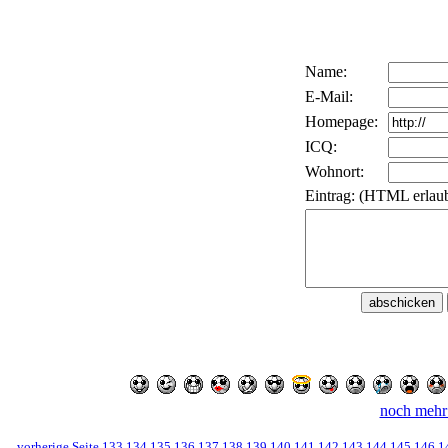
Name:
E-Mail:
Homepage:
ICQ:
Wohnort:
Eintrag: (HTML erlaub
noch mehr
vorherige Seite
133
134
135
136
137
138
139
140
141
142
143
144
145
146
1