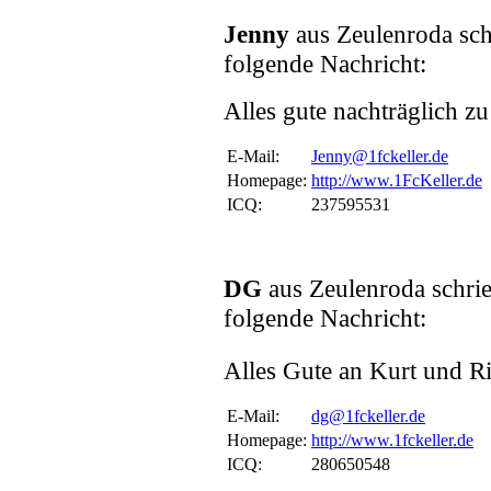
Jenny
aus Zeulenroda sc
folgende Nachricht:
Alles gute nachträglich zu
E-Mail:
Jenny@1fckeller.de
Homepage:
http://www.1FcKeller.de
ICQ:
237595531
DG
aus Zeulenroda schri
folgende Nachricht:
Alles Gute an Kurt und R
E-Mail:
dg@1fckeller.de
Homepage:
http://www.1fckeller.de
ICQ:
280650548