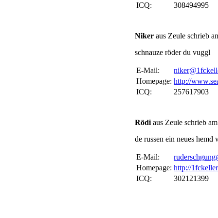
ICQ:
308494995
Niker
aus Zeule schrieb a
schnauze röder du vuggl
E-Mail:
niker@1fckell
Homepage:
http://www.se
ICQ:
257617903
Rödi
aus Zeule schrieb am
de russen ein neues hemd we
E-Mail:
ruderschgung
Homepage:
http://1fckelle
ICQ:
302121399