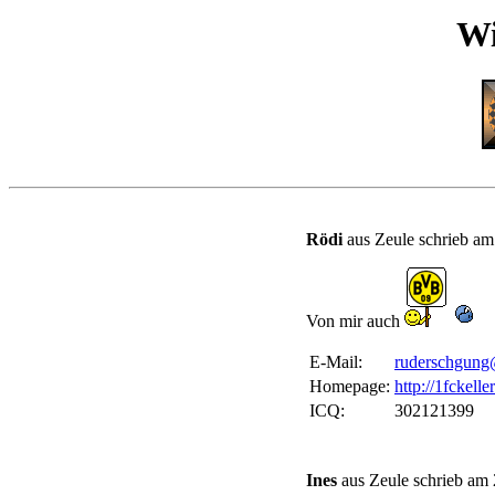
Wi
Rödi
aus Zeule schrieb am
Von mir auch
E-Mail:
ruderschgung
Homepage:
http://1fckelle
ICQ:
302121399
Ines
aus Zeule schrieb am 