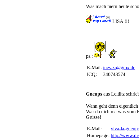
Was mach mern heute sch
LISA !!!
ps.:
E-Mail:
ines-zr@gmx.de
ICQ:
340743574
Gneups
aus Leitlitz schr
Wann geht denn eigentlich
War da nich ma was vom För
Grüsse!
E-Mail:
viva-la-gneu
Homepage:
http://www.di