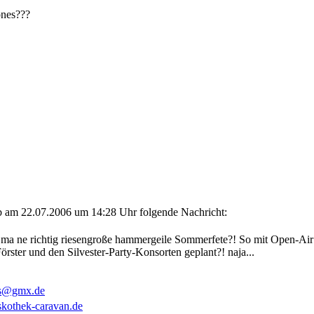
önes???
ieb am 22.07.2006 um 14:28 Uhr folgende Nachricht:
 ma ne richtig riesengroße hammergeile Sommerfete?! So mit Open-Air
ster und den Silvester-Party-Konsorten geplant?! naja...
ps@gmx.de
skothek-caravan.de