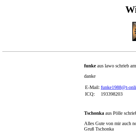
Wi
funke
aus lawo schrieb am
danke
E-Mail:
funke1988@t-onli
ICQ:
193398203
Tschonka
aus Pölle schri
Alles Gute von mir auch n
Gruß Tschonka