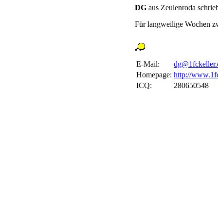
DG
aus Zeulenroda schrie
Für langweilige Wochen z
E-Mail:
dg@1fckeller.
Homepage:
http://www.1fc
ICQ:
280650548