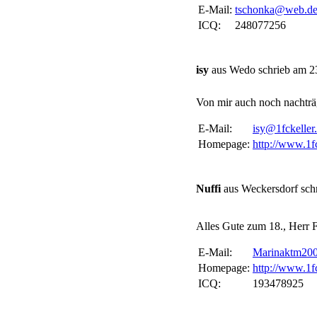
E-Mail:
tschonka@web.d
ICQ:
248077256
isy
aus Wedo schrieb am 23
Von mir auch noch nachträ
E-Mail:
isy@1fckeller
Homepage:
http://www.1fc
Nuffi
aus Weckersdorf sch
Alles Gute zum 18., Herr
E-Mail:
Marinaktm20
Homepage:
http://www.1fc
ICQ:
193478925