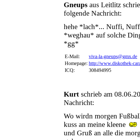
Gneups
aus Leitlitz sch
folgende Nachricht:
hehe *lach*... Nuffi, Nuffi
*weghau* auf solche Din
*gg*
E-Mail:
viva-la-gneups@gmx.de
Homepage:
http://www.diskothek-car
ICQ:
308494995
Kurt
schrieb am 08.06.2
Nachricht:
Wo wirdn morgen Fußball
kuss an meine kleene
und Gruß an alle die mor