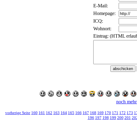
E-Mail:
Homepage:
ICQ:
Wohnort:
Eintrag: (HTML erlaub
noch mehr
vorherige Seite
160
161
162
163
164
165
166
167
168
169
170
171
172
173
1
196
197
198
199
200
201
20