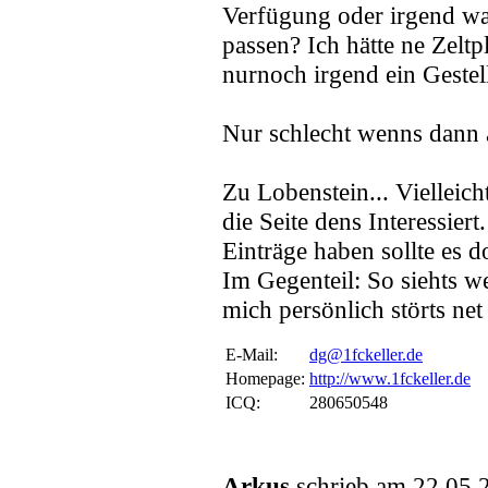
Verfügung oder irgend was
passen? Ich hätte ne Zelt
nurnoch irgend ein Gestell
Nur schlecht wenns dann 
Zu Lobenstein... Vielleic
die Seite dens Interessiert
Einträge haben sollte es d
Im Gegenteil: So siehts w
mich persönlich störts net
E-Mail:
dg@1fckeller.de
Homepage:
http://www.1fckeller.de
ICQ:
280650548
Arkus
schrieb am 22.05.