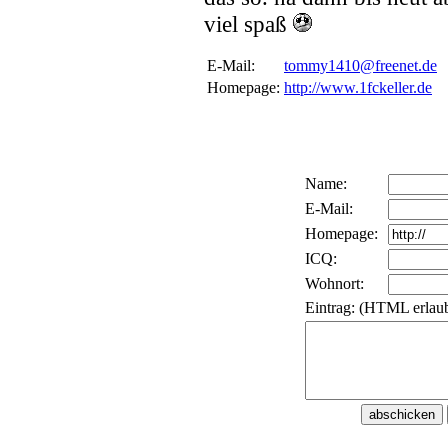
viel spaß
E-Mail:
tommy1410@freenet.de
Homepage:
http://www.1fckeller.de
Name:
E-Mail:
Homepage:
ICQ:
Wohnort:
Eintrag: (HTML erlaub