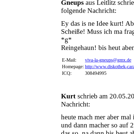
Gneups
aus Leitlitz sch
folgende Nachricht:
Ey das is ne Idee kurt! Ab
Scheiße! Muss ich ma frag
*g*
Reingehaun! bis heut abe
E-Mail:
viva-la-gneups@gmx.de
Homepage:
http://www.diskothek-car
ICQ:
308494995
Kurt
schrieb am 20.05.2
Nachricht:
heute mach mer aber mal in
und dann macher so auf 
das so. na dann bis heut