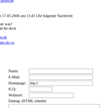
keller.de
m 17.05.2006 um 13:45 Uhr folgende Nachricht:
ste was?
id ihr doch
er.de
atix.de.vu
Name:
E-Mail:
Homepage:
ICQ:
Wohnort:
Eintrag: (HTML erlaubt)