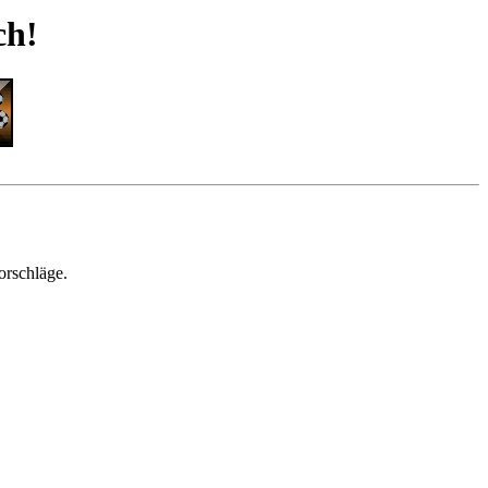
ch!
orschläge.