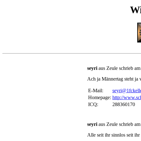
Wi
seyri
aus Zeule schrieb am
Ach ja Männertag steht ja 
E-Mail:
seyri@1fckell
Homepage:
http://www.sc
ICQ:
288360170
seyri
aus Zeule schrieb am
Alle seit ihr sinnlos seit ihr