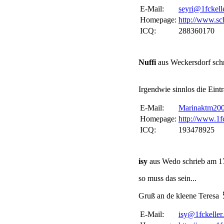
E-Mail:
seyri@1fckell
Homepage:
http://www.sc
ICQ:
288360170
Nuffi
aus Weckersdorf sch
Irgendwie sinnlos die Eint
E-Mail:
Marinaktm20
Homepage:
http://www.1fc
ICQ:
193478925
isy
aus Wedo schrieb am 17
so muss das sein...
Gruß an de kleene Teresa
E-Mail:
isy@1fckeller