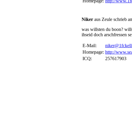
Homepage:
http://www.1fc
Niker
aus Zeule schrieb a
was willsten du boon? will
ihseid doch arschfressen se
E-Mail:
niker@1fckell
Homepage:
http://www.se
ICQ:
257617903