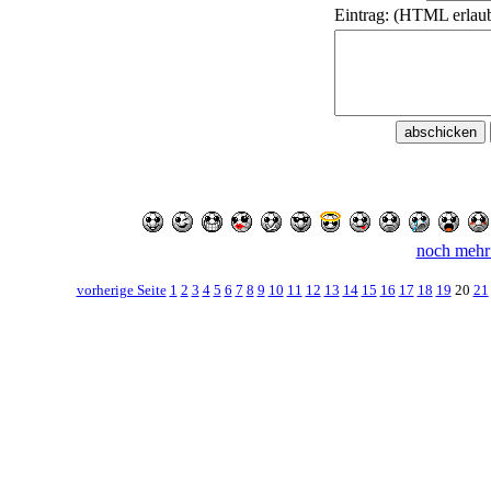
Eintrag: (HTML erlaub
noch mehr
vorherige Seite
1
2
3
4
5
6
7
8
9
10
11
12
13
14
15
16
17
18
19
20
21