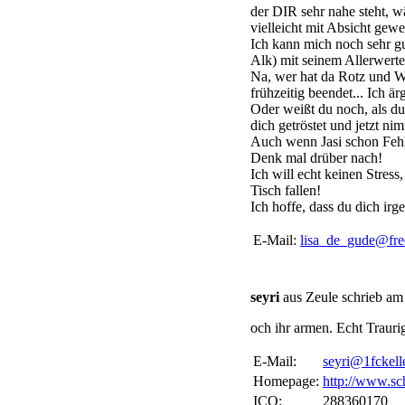
der DIR sehr nahe steht, 
vielleicht mit Absicht gewe
Ich kann mich noch sehr gu
Alk) mit seinem Allerwertes
Na, wer hat da Rotz und W
frühzeitig beendet... Ich ä
Oder weißt du noch, als du
dich getröstet und jetzt ni
Auch wenn Jasi schon Fehle
Denk mal drüber nach!
Ich will echt keinen Stress
Tisch fallen!
Ich hoffe, dass du dich irg
E-Mail:
lisa_de_gude@fre
seyri
aus Zeule schrieb am
och ihr armen. Echt Traurig
E-Mail:
seyri@1fckell
Homepage:
http://www.sc
ICQ:
288360170