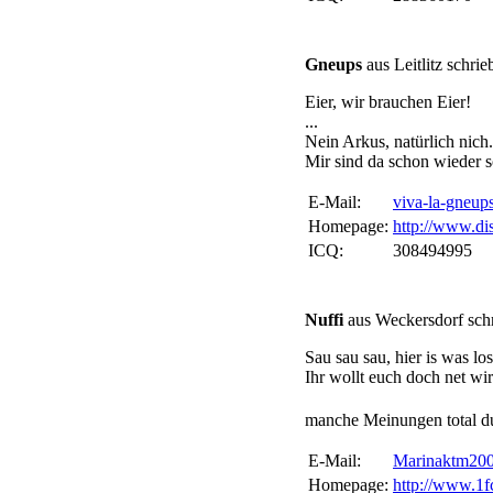
Gneups
aus Leitlitz schr
Eier, wir brauchen Eier!
...
Nein Arkus, natürlich nich.
Mir sind da schon wieder s
E-Mail:
viva-la-gneu
Homepage:
http://www.di
ICQ:
308494995
Nuffi
aus Weckersdorf sch
Sau sau sau, hier is was los
Ihr wollt euch doch net w
manche Meinungen total d
E-Mail:
Marinaktm20
Homepage:
http://www.1fc