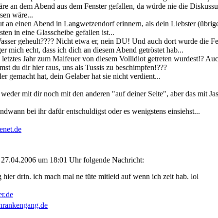
wäre an dem Abend aus dem Fenster gefallen, da würde nie die Diskus
sen wäre...
t an einen Abend in Langwetzendorf erinnern, als dein Liebster (übrig
ten in eine Glasscheibe gefallen ist...
asser geheult???? Nicht etwa er, nein DU! Und auch dort wurde die F
rger mich echt, dass ich dich an diesem Abend getröstet hab...
 letztes Jahr zum Maifeuer von diesem Vollidiot getreten wurdest!? Au
mmst du dir hier raus, uns als Tussis zu beschimpfen!???
r gemacht hat, dein Gelaber hat sie nicht verdient...
, weder mit dir noch mit den anderen "auf deiner Seite", aber das mit Jasi
endwann bei ihr dafür entschuldigst oder es wenigstens einsiehst...
enet.de
 27.04.2006 um 18:01 Uhr folgende Nachricht:
 hier drin. ich mach mal ne tüte mitleid auf wenn ich zeit hab. lol
er.de
hrankengang.de