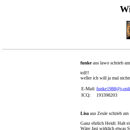
Wi
funke
aus lawo schrieb am
toll!!
weller ich will ja mal nic
E-Mail:
funke1988@t-onli
ICQ:
193398203
Lisa
aus Zeule schrieb am
Ganz ehrlich Heidi: Halt e
Wäre Jasi wirklich etwas S