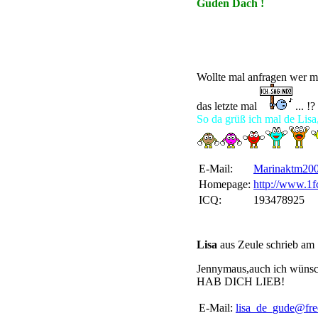
Guden Dach !
Wollte mal anfragen wer mo
das letzte mal
... !?
So da grüß ich mal de Lisa,
E-Mail:
Marinaktm20
Homepage:
http://www.1fc
ICQ:
193478925
Lisa
aus Zeule schrieb am
Jennymaus,auch ich wünsch 
HAB DICH LIEB!
E-Mail:
lisa_de_gude@fre