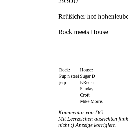
29.9.07
Reüßicher hof hohenleub
Rock meets House
Rock:
House:
Pup n steel
Sugar D
jerp
P.Redar
Sanday
Croft
Mike Morris
Kommentar von DG:
Mit Leerzeichen ausrichten funkt
nicht ;) Anzeige korrigiert.