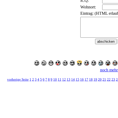
ICQ:
Wohnort:
Eintrag: (HTML erlaub
noch mehr
vorherige Seite
1
2
3
4
5
6
7
8
9
10
11
12
13
14
15
16
17
18
19
20
21
22
23
2