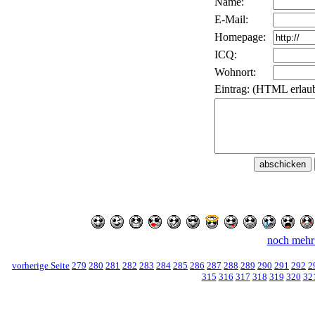
Name:
E-Mail:
Homepage:
ICQ:
Wohnort:
Eintrag: (HTML erlaub
noch mehr
vorherige Seite
279
280
281
282
283
284
285
286
287
288
289
290
291
292
2
315
316
317
318
319
320
32