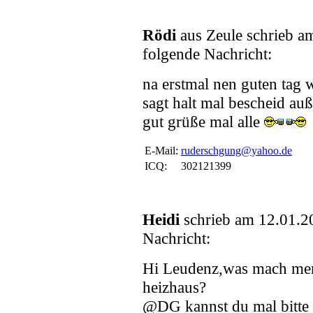
Rödi
aus Zeule schrieb 
folgende Nachricht:
na erstmal nen guten tag w
sagt halt mal bescheid auß
gut grüße mal alle
E-Mail:
ruderschgung@yahoo.de
ICQ:
302121399
Heidi
schrieb am 12.01.2
Nachricht:
Hi Leudenz,was mach mer
heizhaus?
@DG kannst du mal bitte b