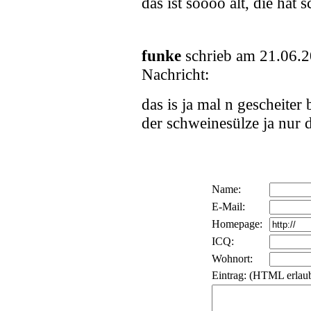
das ist soooo alt, die hat s
funke
schrieb am 21.06.
Nachricht:
das is ja mal n gescheite
der schweinesülze ja nur 
Name:
E-Mail:
Homepage:
ICQ:
Wohnort:
Eintrag: (HTML erlaub