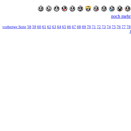
noch mehr
vorherige Seite
58
59
60
61
62
63
64
65
66
67
68
69
70
71
72
73
74
75
76
77
78