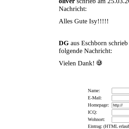
oliver
schrieb am 25.03.2
Nachricht:
Alles Gute Isy!!!!!
DG
aus Eschborn schrie
folgende Nachricht:
Vielen Dank!
Name:
E-Mail:
Homepage:
ICQ:
Wohnort:
Eintrag: (HTML erlaub