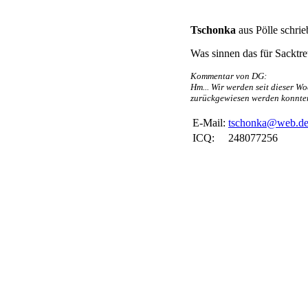
Tschonka
aus Pölle schri
Was sinnen das für Sacktre
Kommentar von DG:
Hm... Wir werden seit dieser W
zurückgewiesen werden konnten
E-Mail:
tschonka@web.d
ICQ:
248077256