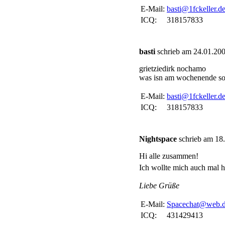
E-Mail:
basti@1fckeller.d
ICQ:
318157833
basti
schrieb am 24.01.200
grietziedirk nochamo
was isn am wochenende so l
E-Mail:
basti@1fckeller.d
ICQ:
318157833
Nightspace
schrieb am 18.
Hi alle zusammen!
Ich wollte mich auch mal h
Liebe Grüße
E-Mail:
Spacechat@web.
ICQ:
431429413