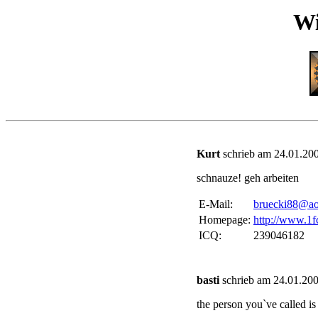
Wi
Kurt
schrieb am 24.01.200
schnauze! geh arbeiten
E-Mail:
bruecki88@ao
Homepage:
http://www.1fc
ICQ:
239046182
basti
schrieb am 24.01.200
the person you`ve called is 